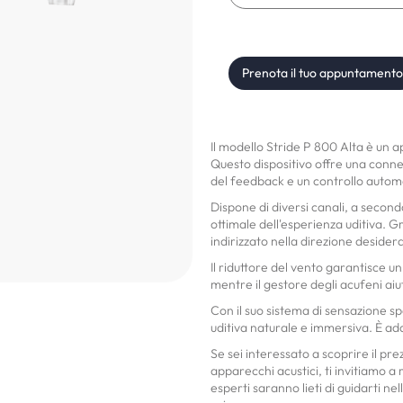
Prenota il tuo appuntamento
Il modello Stride P 800 Alta è un 
Questo dispositivo offre una conne
del feedback e un controllo autom
Dispone di diversi canali, a seco
ottimale dell'esperienza uditiva. Gr
indirizzato nella direzione deside
Il riduttore del vento garantisce u
mentre il gestore degli acufeni aiuta
Con il suo sistema di sensazione sp
uditiva naturale e immersiva. È adat
Se sei interessato a scoprire il pr
apparecchi acustici, ti invitiamo a re
esperti saranno lieti di guidarti ne