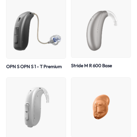
Stride M R 600 Base
OPN S OPN S 1 - T Premium