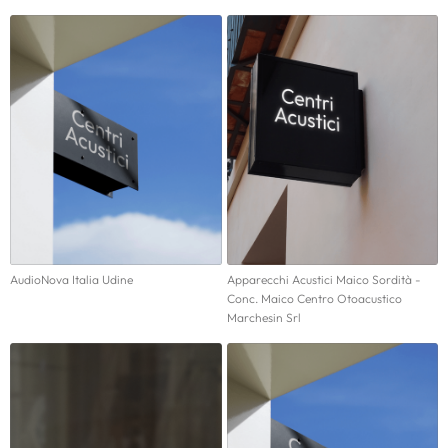
AudioNova Italia Udine
Apparecchi Acustici Maico Sordità -
Conc. Maico Centro Otoacustico
Marchesin Srl