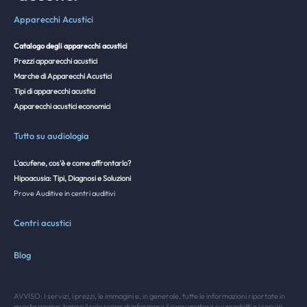
Apparecchi Acustici
Catalogo degli apparecchi acustici
Prezzi apparecchi acustici
Marche di Apparecchi Acustici
Tipi di apparecchi acustici
Apparecchi acustici economici
Tutto su audiologia
L'acufene, cos'è e come affrontarlo?
Hipoacusia: Tipi, Diagnosi e Soluzioni
Prove Auditive in centri auditivi
Centri acustici
Blog
AVVISO: I servizi, i prezzi, le immagini e, in generale, tutte le informazioni riportate in
questa pagina, hanno il solo scopo di informare il consumatore sui prodotti e i servizi