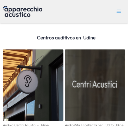
Centros auditivos en
Udine
Audika Centri Acustici - Udine
AudioVita Eccellenza per l'Udito Udine