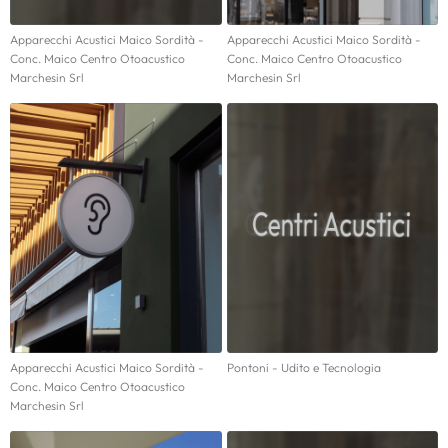
Apparecchi Acustici Maico Sordità -
Apparecchi Acustici Maico Sordità -
Conc. Maico Centro Otoacustico
Conc. Maico Centro Otoacustico
Marchesin Srl
Marchesin Srl
Apparecchi Acustici Maico Sordità -
Pontoni - Udito e Tecnologia
Conc. Maico Centro Otoacustico
Marchesin Srl