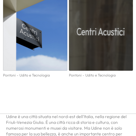
Pontoni - Udito e Tecnologia
Pontoni - Udito e Tecnologia
Udine è una città situata nel nord-est dell'Italia, nella regione del
Friuli-Venezia Giulia. È una città ricca di storia e cultura, con
numerosi monumenti e musei da visitare. Ma Udine non è solo
famosa per la sua bellezza, è anche un importante centro per