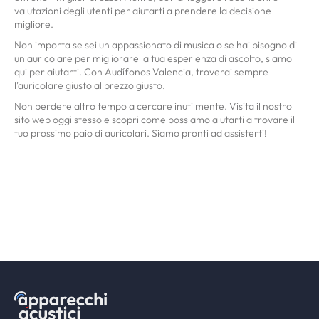
valutazioni degli utenti per aiutarti a prendere la decisione
migliore.
Non importa se sei un appassionato di musica o se hai bisogno di
un auricolare per migliorare la tua esperienza di ascolto, siamo
qui per aiutarti. Con Audífonos Valencia, troverai sempre
l'auricolare giusto al prezzo giusto.
Non perdere altro tempo a cercare inutilmente. Visita il nostro
sito web oggi stesso e scopri come possiamo aiutarti a trovare il
tuo prossimo paio di auricolari. Siamo pronti ad assisterti!