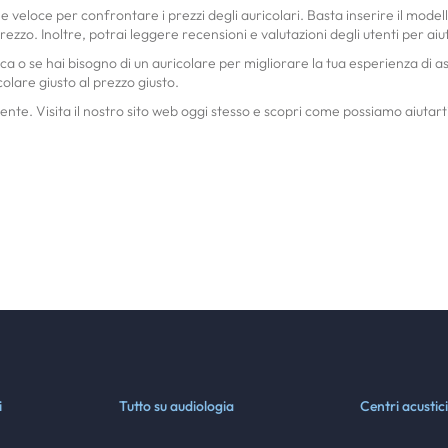
 e veloce per confrontare i prezzi degli auricolari. Basta inserire il mode
 prezzo. Inoltre, potrai leggere recensioni e valutazioni degli utenti per ai
a o se hai bisogno di un auricolare per migliorare la tua esperienza di as
olare giusto al prezzo giusto.
te. Visita il nostro sito web oggi stesso e scopri come possiamo aiutarti a
i
Tutto su audiologia
Centri acustici