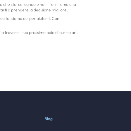
llo che stai cercando e noi ti forniremo una
utarti a prendere la decisione migliore.
colto, siamo qui per aiutarti. Con
 trovare il tuo prossimo paio di auricolari.
Blog