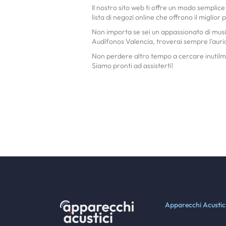
Il nostro sito web ti offre un modo semplice
lista di negozi online che offrono il miglior
Non importa se sei un appassionato di music
Audífonos Valencia, troverai sempre l'auric
Non perdere altro tempo a cercare inutilmen
Siamo pronti ad assisterti!
Apparecchi Acustic