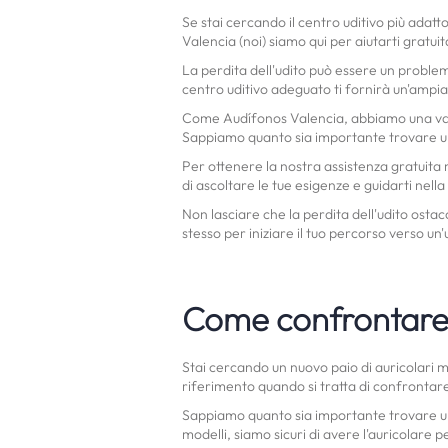
Se stai cercando il centro uditivo più adatt
Valencia (noi) siamo qui per aiutarti gratu
La perdita dell'udito può essere un problema
centro uditivo adeguato ti fornirà un'ampia
Come Audífonos Valencia, abbiamo una vasta 
Sappiamo quanto sia importante trovare un ce
Per ottenere la nostra assistenza gratuita n
di ascoltare le tue esigenze e guidarti nella
Non lasciare che la perdita dell'udito ostaco
stesso per iniziare il tuo percorso verso un'
Come confrontare 
Stai cercando un nuovo paio di auricolari m
riferimento quando si tratta di confrontare 
Sappiamo quanto sia importante trovare un a
modelli, siamo sicuri di avere l'auricolare p