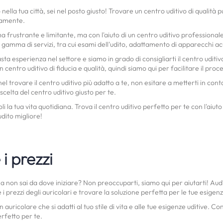
o nella tua città, sei nel posto giusto! Trovare un centro uditivo di qualit
itamente.
 frustrante e limitante, ma con l'aiuto di un centro uditivo professionale, 
 gamma di servizi, tra cui esami dell'udito, adattamento di apparecchi acu
esperienza nel settore e siamo in grado di consigliarti il centro uditivo 
ntro uditivo di fiducia e qualità, quindi siamo qui per facilitare il proce
el trovare il centro uditivo più adatto a te, non esitare a metterti in co
 scelta del centro uditivo giusto per te.
li la tua vita quotidiana. Trova il centro uditivo perfetto per te con l'aiu
udito migliore!
i prezzi
a non sai da dove iniziare? Non preoccuparti, siamo qui per aiutarti! Audí
i prezzi degli auricolari e trovare la soluzione perfetta per le tue esige
uricolare che si adatti al tuo stile di vita e alle tue esigenze uditive. 
erfetto per te.