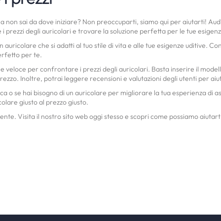
a non sai da dove iniziare? Non preoccuparti, siamo qui per aiutarti! Audí
i prezzi degli auricolari e trovare la soluzione perfetta per le tue esige
uricolare che si adatti al tuo stile di vita e alle tue esigenze uditive. 
erfetto per te.
 e veloce per confrontare i prezzi degli auricolari. Basta inserire il mode
 prezzo. Inoltre, potrai leggere recensioni e valutazioni degli utenti per ai
a o se hai bisogno di un auricolare per migliorare la tua esperienza di as
olare giusto al prezzo giusto.
te. Visita il nostro sito web oggi stesso e scopri come possiamo aiutarti a