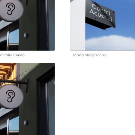
 Italia Cuneo
Maico Magicson srl