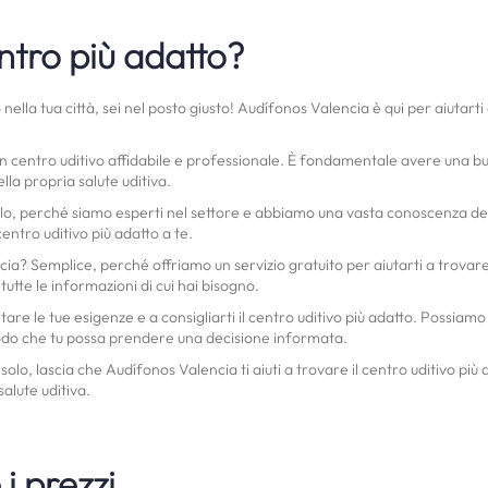
ntro più adatto?
 nella tua città, sei nel posto giusto! Audífonos Valencia è qui per aiutarti
centro uditivo affidabile e professionale. È fondamentale avere una buo
lla propria salute uditiva.
o, perché siamo esperti nel settore e abbiamo una vasta conoscenza dei mi
 centro uditivo più adatto a te.
a? Semplice, perché offriamo un servizio gratuito per aiutarti a trovare 
 tutte le informazioni di cui hai bisogno.
re le tue esigenze e a consigliarti il centro uditivo più adatto. Possiamo 
in modo che tu possa prendere una decisione informata.
, lascia che Audífonos Valencia ti aiuti a trovare il centro uditivo più a
alute uditiva.
i prezzi