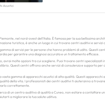
i Acustici
Piemonte, nel nord-ovest dell'Italia. È famosa per la sua bellissima archite
zione turistica, è anche un luogo in cui trovare centri auditivi e servizi di
a gamma di servizi per le persone che hanno problemi di udito. Questi cen
uardia per garantire una diagnosi accurata e un trattamento efficace.
avrai molte opzioni tra cui scegliere. Puoi trovare centri specializzati in 
uilibrio. Questi centri offrono anche servizi di consulenza e supporto per a
una vasta gamma di apparecchi acustici di alta qualità. Questi apparecchi a
alità della vita. I professionisti dei centri auditivi ti aiuteranno a trovar
zzarlo correttamente.
icerca di un centro auditivo di qualità a Cuneo, non esitare a contattare un
iutarti a migliorare la tua salute uditiva.