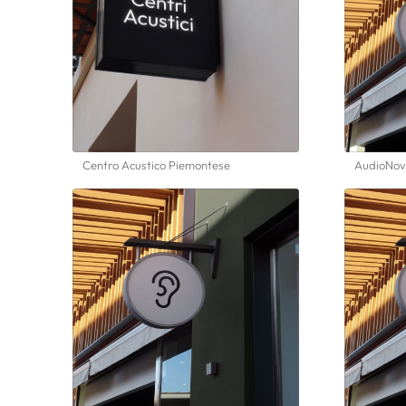
Centro Acustico Piemontese
AudioNova