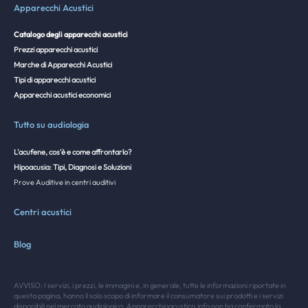
Apparecchi Acustici
Catalogo degli apparecchi acustici
Prezzi apparecchi acustici
Marche di Apparecchi Acustici
Tipi di apparecchi acustici
Apparecchi acustici economici
Tutto su audiologia
L'acufene, cos'è e come affrontarlo?
Hipoacusia: Tipi, Diagnosi e Soluzioni
Prove Auditive in centri auditivi
Centri acustici
Blog
AVVISO: I servizi, i prezzi, le immagini e, in generale, tutte le informazioni riportate in
questa pagina, hanno il solo scopo di informare il consumatore sui prodotti e i servizi
disponibili nel mercato audiologico. Apparecchioacustico.info non ha confermato la