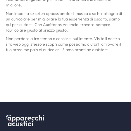
migliore.
Non importa se sei un appassionato di musica o se hai bisogno di
un auricolare per migliorare la tua esperienza di ascolto, siamo
qui per aiutarti. Con Audífonos Valencia, troverai sempre
l'auricolare giusto al prezzo giusto.
Non perdere altro tempo a cercare inutilmente. Visita il nostro
sito web oggi stesso e scopri come possiamo aiutarti a trovare il
tuo prossimo paio di auricolari. Siamo pronti ad assisterti!