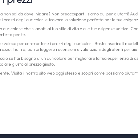
a non sai da dove iniziare? Non preoccuparti, siamo qui per aiutarti! Audí
i prezzi degli auricolari e trovare la soluzione perfetta per le tue esige
uricolare che si adatti al tuo stile di vita e alle tue esigenze uditive. 
erfetto per te.
 e veloce per confrontare i prezzi degli auricolari. Basta inserire il mode
 prezzo. Inoltre, potrai leggere recensioni e valutazioni degli utenti per ai
a o se hai bisogno di un auricolare per migliorare la tua esperienza di as
olare giusto al prezzo giusto.
te. Visita il nostro sito web oggi stesso e scopri come possiamo aiutarti a