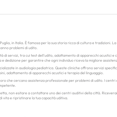
Puglia, in Italia. È famosa per la sua storia ricca di cultura e tradizioni. L
hanno problemi di udito.
età di servizi, tra cui test dell'udito, adattamento di apparecchi acustici e
 e dedizione per garantire che ogni individuo riceva la migliore assistenz
ializzate in audiologia pediatrica. Queste cliniche offrono servizi specifi
ini, adattamento di apparecchi acustici e terapia del linguaggio.
oloro che cercano assistenza professionale per problemi di udito. I centri
ompetente.
etta, non esitare a contattare uno dei centri auditivi della città. Ricever
i vita e ripristinare la tua capacità uditiva.