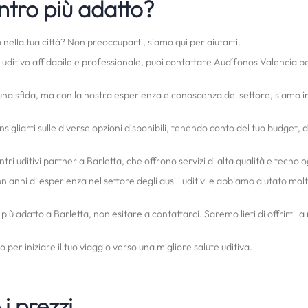
ntro più adatto?
o nella tua città? Non preoccuparti, siamo qui per aiutarti.
o uditivo affidabile e professionale, puoi contattare Audífonos Valencia p
 una sfida, ma con la nostra esperienza e conoscenza del settore, siamo in
nsigliarti sulle diverse opzioni disponibili, tenendo conto del tuo budget,
ri uditivi partner a Barletta, che offrono servizi di alta qualità e tecnolo
 anni di esperienza nel settore degli ausili uditivi e abbiamo aiutato mol
o più adatto a Barletta, non esitare a contattarci. Saremo lieti di offrirti l
er iniziare il tuo viaggio verso una migliore salute uditiva.
i prezzi