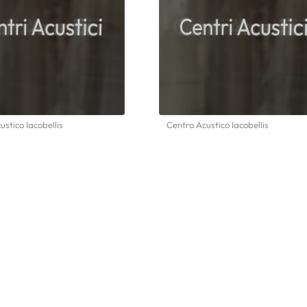
ustico Iacobellis
Centro Acustico Iacobellis