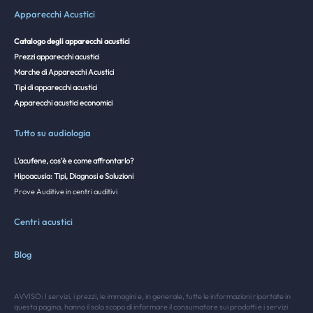
Apparecchi Acustici
Catalogo degli apparecchi acustici
Prezzi apparecchi acustici
Marche di Apparecchi Acustici
Tipi di apparecchi acustici
Apparecchi acustici economici
Tutto su audiologia
L'acufene, cos'è e come affrontarlo?
Hipoacusia: Tipi, Diagnosi e Soluzioni
Prove Auditive in centri auditivi
Centri acustici
Blog
AVVISO: I servizi, i prezzi, le immagini e, in generale, tutte le informazioni riportate in
questa pagina, hanno il solo scopo di informare il consumatore sui prodotti e i servizi