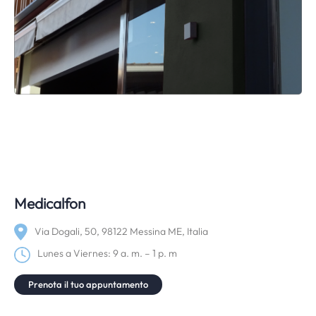
Medicalfon
Via Dogali, 50, 98122 Messina ME, Italia
Lunes a Viernes: 9 a. m. – 1 p. m
Prenota il tuo appuntamento