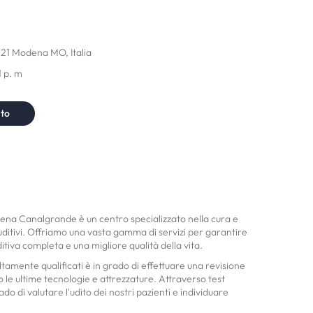
121 Modena MO, Italia
1 p. m
nto
dena Canalgrande è un centro specializzato nella cura e
ditivi. Offriamo una vasta gamma di servizi per garantire
ditiva completa e una migliore qualità della vita.
altamente qualificati è in grado di effettuare una revisione
o le ultime tecnologie e attrezzature. Attraverso test
do di valutare l'udito dei nostri pazienti e individuare