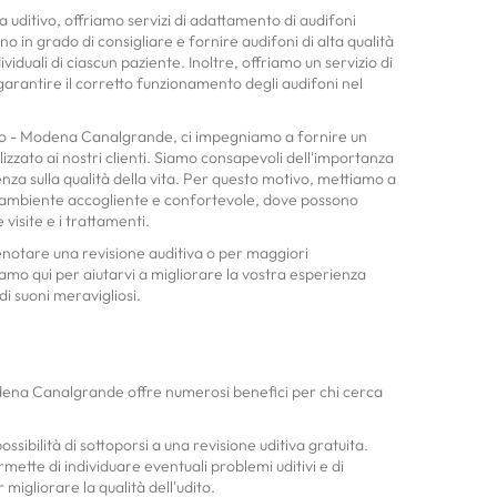
a uditivo, offriamo servizi di adattamento di audifoni
ono in grado di consigliare e fornire audifoni di alta qualità
viduali di ciascun paziente. Inoltre, offriamo un servizio di
arantire il corretto funzionamento degli audifoni nel
ano - Modena Canalgrande, ci impegniamo a fornire un
alizzato ai nostri clienti. Siamo consapevoli dell'importanza
uenza sulla qualità della vita. Per questo motivo, mettiamo a
un ambiente accogliente e confortevole, dove possono
 visite e i trattamenti.
enotare una revisione auditiva o per maggiori
Siamo qui per aiutarvi a migliorare la vostra esperienza
di suoni meravigliosi.
odena Canalgrande offre numerosi benefici per chi cerca
ossibilità di sottoporsi a una revisione uditiva gratuita.
ette di individuare eventuali problemi uditivi e di
r migliorare la qualità dell'udito.