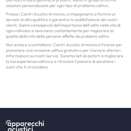
soluzioni personalizzate per ogni tipo di problema uditivo.
Presso i Centri Acustici Armonia, ci impegniamo a fornire un
servizio di alta qualità e a garantire la soddisfazione dei nostri
clienti. Siamo consapevoli dell'importanza dell'udito nella vita di
ogni individuo e lavoriamo costantemente per migliorare la
qualità della vita delle persone affette da problemi uditivi.
Non esitare a contattare i Centri Acustici Armonia a Firenze per
prenotare una revisione uditiva gratuita o per ricevere ulteriori
informazioni sui nostri servizi. Saremo lieti di aiutarti a migliorare
la tua esperienza uditiva e a ritrovare il piacere di ascoltare i
suoni che ti circondano.