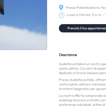
Presso Poliambulatorio Tec
Lunes a Viernes: 9 a. m. – 
Prenota il tuo appuntame
Descrizione
AudioNova Italia è un centro spe
salute uditiva. Con anni di esper
dedicato a fornire soluzioni perso
Presso AudioNova Italia, offriamo
vostra salute uditiva e individua
strumenti diagnostici per garant
La nostra offerta comprende anch
audiologi lavorano a stretto co
preferenze individuali, al fine d