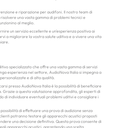
tenzione e riparazione per audifoni. Il nostro team di
di risolvere una vasta gamma di problemi tecnici e
funzionino al meglio.
rnire un servizio eccellente e un'esperienza positiva ai
arvi a migliorare la vostra salute uditiva e a vivere una vita
hiare.
itivo specializzato che offre una vasta gamma di servizi
lunga esperienza nel settore, AudioNova Italia si impegna a
 personalizzate e di alta qualità.
carsi presso AudioNova Italia è la possibilità di beneficiare
a. Grazie a questa valutazione approfondita, gli esperti di
 di individuare eventuali problemi uditivi e consigliare i
a possibilità di effettuare una prova di audizione senza
clienti potranno testare gli apparecchi acustici proposti
endere una decisione definitiva. Questa prova consente di
 degli apparecchi acustici, garantendo una scelta