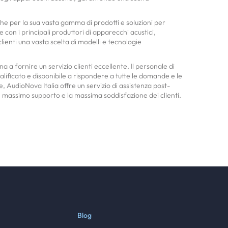
che per la sua vasta gamma di prodotti e soluzioni per
e con i principali produttori di apparecchi acustici,
clienti una vasta scelta di modelli e tecnologie
a a fornire un servizio clienti eccellente. Il personale di
lificato e disponibile a rispondere a tutte le domande e le
re, AudioNova Italia offre un servizio di assistenza post-
 massimo supporto e la massima soddisfazione dei clienti.
Blog