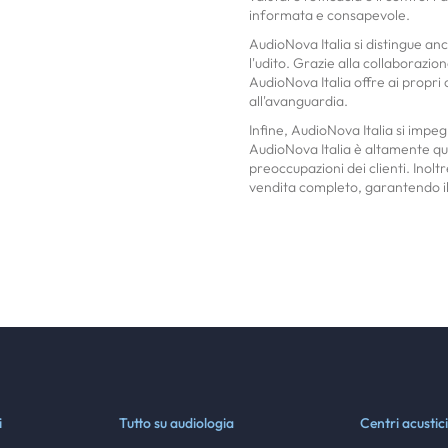
informata e consapevole.
AudioNova Italia si distingue an
l'udito. Grazie alla collaborazion
AudioNova Italia offre ai propri 
all'avanguardia.
Infine, AudioNova Italia si impegn
AudioNova Italia è altamente qua
preoccupazioni dei clienti. Inolt
vendita completo, garantendo il
i
Tutto su audiologia
Centri acustici