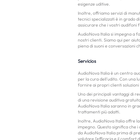
esigenze uditive.
Inoltre, offriamo servizi di manu
tecnici specializzati è in grado 
assicurare che i vostri audifoni 
AudioNova Italia si impegna a fo
nostri clienti. Siamo qui per aiut
piena di suoni e conversazioni c
Servicios
AudioNova Italia è un centro aud
per la cura dell'udito. Con una 
fornire ai propri clienti soluzioni
Uno dei principali vantaggi di re
di una revisione auditiva gratuit
AudioNova Italia saranno in grado
trattamenti più adatti.
Inoltre, AudioNova Italia offre l
impegno. Questo significa che i 
da AudioNova Italia prima di pr
valutare l'efficacia e il comfort