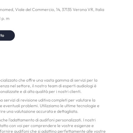
nomed, Viale del Commercio, 14, 37135 Verona VR, Italia
1 p. m
nto
cializzato che offre una vasta gamma di servizi per la
ienza nel settore, il nostro team di esperti audiologi è
nalizzate e di alta qualità per i nostri clienti.
 servizi di revisione uditiva completi per valutare la
re eventuali problemi. Utilizziamo le ultime tecnologie e
ire una valutazione accurata e dettagliata.
e l'adattamento di audifoni personalizzati. I nostri
ntatto con voi per comprendere le vostre esigenze e
i fornire audifoni che si adattino perfettamente alle vostre