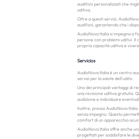
audifoni personalizzati che migli
uditiva.
Oltre a questi servizi, AudioNov
audifoni, garantendo che i disp
AudioNova Italia si impegna a forn
persone con problemi uditivi. Il 
propria capacità uditiva e viver
Servicios
AudioNova Italia è un centro au
servizi per la salute dell'udito.
Uno dei principali vantaggi di rec
una revisione uditiva gratuita. 
audizione e individuare eventuali
Inoltre, presso AudioNova Italia
senza impegno. Questo permette d
comfort di un apparecchio acus
AudioNova Italia offre anche una
progettati per soddisfare le dive