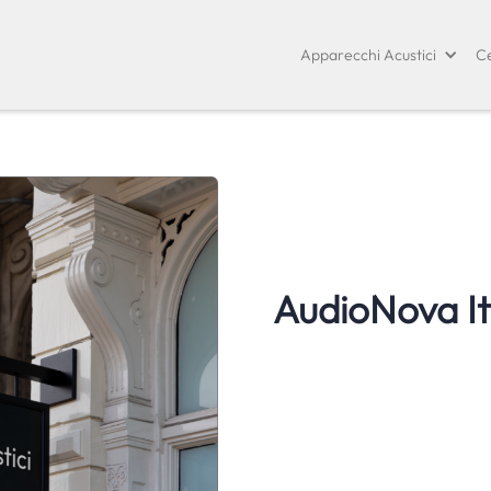
Apparecchi Acustici
Ce
AudioNova It