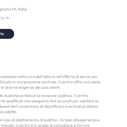
nano MI, Italia
1 p. m
nto
alizzato nella cura dell'udito e nell'offerta di servizi per
Situato in una posizione centrale, il centro offre una vasta
e diverse esigenze dei suoi clienti.
 da AudioNova Italia è la revisione auditiva. Il centro
nte qualificati che eseguono test accurati per valutare la
Questi test consentono di identificare eventuali problemi
più adatte.
ervizio di adattamento di audifoni. Grazie all'esperienza e
tesisti, il centro è in grado di consigliare e fornire