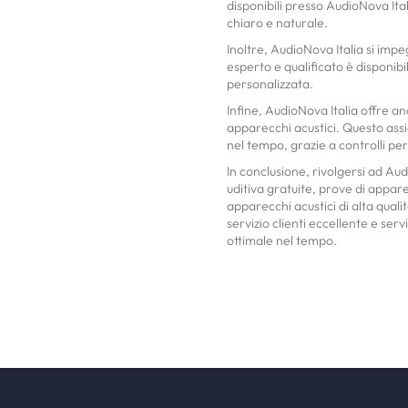
disponibili presso AudioNova It
chiaro e naturale.
Inoltre, AudioNova Italia si impeg
esperto e qualificato è disponib
personalizzata.
Infine, AudioNova Italia offre an
apparecchi acustici. Questo assi
nel tempo, grazie a controlli per
In conclusione, rivolgersi ad Aud
uditiva gratuite, prove di appa
apparecchi acustici di alta qualit
servizio clienti eccellente e ser
ottimale nel tempo.