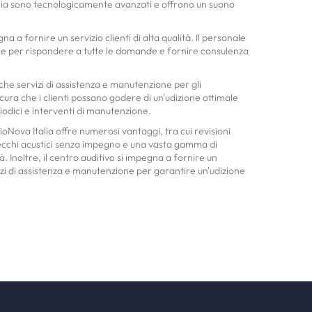
alia sono tecnologicamente avanzati e offrono un suono
na a fornire un servizio clienti di alta qualità. Il personale
ile per rispondere a tutte le domande e fornire consulenza
che servizi di assistenza e manutenzione per gli
cura che i clienti possano godere di un'udizione ottimale
iodici e interventi di manutenzione.
ioNova Italia offre numerosi vantaggi, tra cui revisioni
recchi acustici senza impegno e una vasta gamma di
à. Inoltre, il centro auditivo si impegna a fornire un
vizi di assistenza e manutenzione per garantire un'udizione