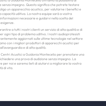
stici a Guidonia Montecelio offriamo la possibilità di
ne senza impegno. Questo significa che potrete testare
ligo un apparecchio acustico, per valutarne i benefici e
tra capacità uditiva. La nostra equipe sarà a vostra
e informazioni necessarie e guidarvi nella scelta del
e esigenze.
ntire a tutti i nostri clienti un servizio di alta qualità e di
er ogni tipo di problema uditivo. I nostri audioprotesisti
tantemente aggiornati sulle ultime tecnologie nel settore
riamo con i migliori produttori di apparecchi acustici per
i all'avanguardia e di alta qualità.
 Centri Acustici a Guidonia Montecelio per prenotare una
 richiedere una prova di audizione senza impegno. La
e per noi e saremo lieti di aiutarvi a migliorare la vostra
à di vita.