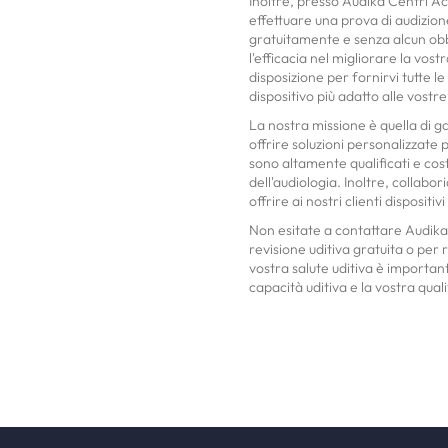
Inoltre, presso Audika Centri Acu
effettuare una prova di audizio
gratuitamente e senza alcun obb
l'efficacia nel migliorare la vos
disposizione per fornirvi tutte l
dispositivo più adatto alle vostr
La nostra missione è quella di gara
offrire soluzioni personalizzate p
sono altamente qualificati e cos
dell'audiologia. Inoltre, collabo
offrire ai nostri clienti dispositiv
Non esitate a contattare Audika
revisione uditiva gratuita o per
vostra salute uditiva è important
capacità uditiva e la vostra qualit