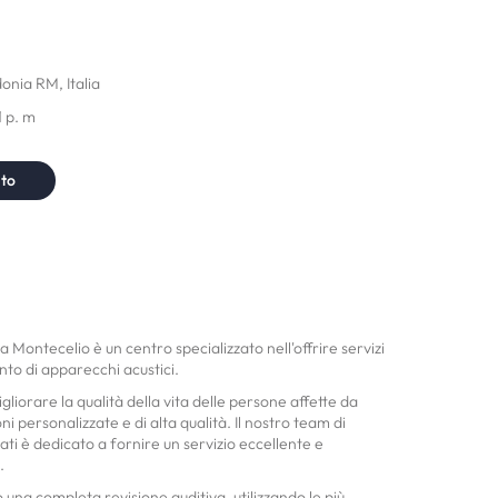
onia RM, Italia
1 p. m
nto
 Montecelio è un centro specializzato nell'offrire servizi
nto di apparecchi acustici.
igliorare la qualità della vita delle persone affette da
ni personalizzate e di alta qualità. Il nostro team di
ati è dedicato a fornire un servizio eccellente e
.
 una completa revisione auditiva, utilizzando le più