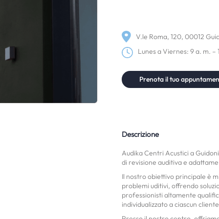
V.le Roma, 120, 00012 Guid
Lunes a Viernes: 9 a. m. – 
Prenota il tuo appuntame
Descrizione
Audika Centri Acustici a Guidonia
di revisione auditiva e adattame
Il nostro obiettivo principale è m
problemi uditivi, offrendo soluzio
professionisti altamente qualific
individualizzato a ciascun cliente
Presso il nostro centro, offriamo