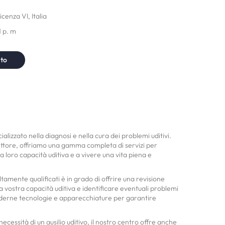
enza VI, Italia
1 p. m
nto
alizzato nella diagnosi e nella cura dei problemi uditivi.
ttore, offriamo una gamma completa di servizi per
a loro capacità uditiva e a vivere una vita piena e
altamente qualificati è in grado di offrire una revisione
a vostra capacità uditiva e identificare eventuali problemi
 moderne tecnologie e apparecchiature per garantire
 necessità di un ausilio uditivo, il nostro centro offre anche