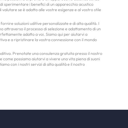
i sperimentare i benefici di un apparecchio acustico
valutare se è adatto alle vostre esigenze e al vostro stile
rnire soluzioni uditive personalizzate e di alta qualità. I
nno attraverso il processo di selezione e adattamento di un
rfettamente adatto a voi. Siamo qui per aiutarvi a
itiva e a ripristinare la vostra connessione con il mondo
ditiva. Prenotate una consulenza gratuita presso il nostro
e come possiamo aiutarvi a vivere una vita piena di suoni
amo con i nostri servizi di alta qualità e il nostro