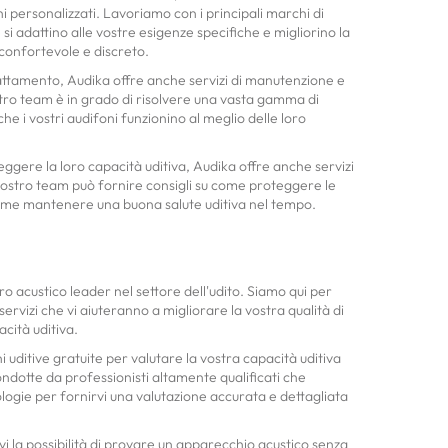
i personalizzati. Lavoriamo con i principali marchi di
 si adattino alle vostre esigenze specifiche e migliorino la
confortevole e discreto.
adattamento, Audika offre anche servizi di manutenzione e
ostro team è in grado di risolvere una vasta gamma di
che i vostri audifoni funzionino al meglio delle loro
gere la loro capacità uditiva, Audika offre anche servizi
 nostro team può fornire consigli su come proteggere le
 come mantenere una buona salute uditiva nel tempo.
ro acustico leader nel settore dell'udito. Siamo qui per
ervizi che vi aiuteranno a migliorare la vostra qualità di
cità uditiva.
 uditive gratuite per valutare la vostra capacità uditiva
ondotte da professionisti altamente qualificati che
ologie per fornirvi una valutazione accurata e dettagliata
irvi la possibilità di provare un apparecchio acustico senza