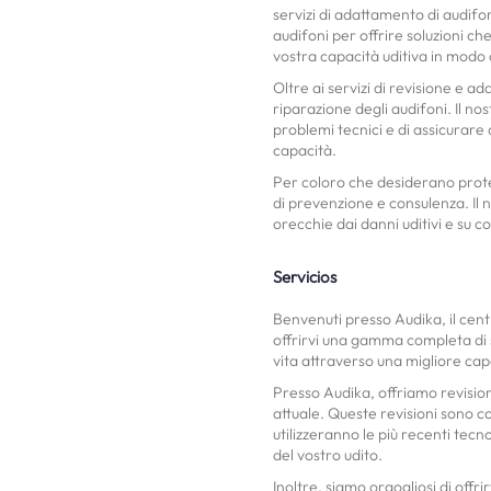
servizi di adattamento di audifon
audifoni per offrire soluzioni che
vostra capacità uditiva in modo 
Oltre ai servizi di revisione e 
riparazione degli audifoni. Il n
problemi tecnici e di assicurare 
capacità.
Per coloro che desiderano proteg
di prevenzione e consulenza. Il
orecchie dai danni uditivi e su
Servicios
Benvenuti presso Audika, il cent
offrirvi una gamma completa di s
vita attraverso una migliore capa
Presso Audika, offriamo revisioni
attuale. Queste revisioni sono c
utilizzeranno le più recenti tecn
del vostro udito.
Inoltre, siamo orgogliosi di offr