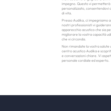
impegno. Questo vi permetterà d
personalizzato, consentendovi di 
di vita.
Presso Audika, ci impegniamo a fo
nostri professionisti vi guidera
apparecchio acustico che sia pe
migliorare la vostra capacità ud
che vi circonda.
Non rimandate la vostra salute u
centro acustico Audika e scoprit
e conversazioni chiare. Vi aspetti
personale cordiale ed esperto.