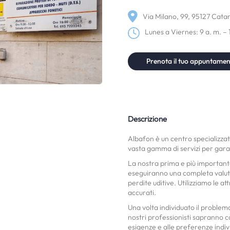
Via Milano, 99, 95127 Catani
Lunes a Viernes: 9 a. m. – 
Prenota il tuo appuntame
Descrizione
Albafon è un centro specializzat
vasta gamma di servizi per garant
La nostra prima e più importante 
eseguiranno una completa valuta
perdite uditive. Utilizziamo le a
accurati.
Una volta individuato il problem
nostri professionisti sapranno co
esigenze e alle preferenze indiv