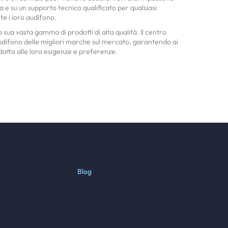
a e su un supporto tecnico qualificato per qualsiasi
 i loro audífono.
a sua vasta gamma di prodotti di alta qualità. Il centro
audífono delle migliori marche sul mercato, garantendo ai
 adatto alle loro esigenze e preferenze.
Blog