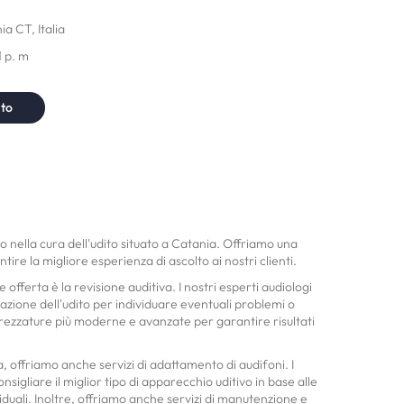
a CT, Italia
1 p. m
nto
o nella cura dell'udito situato a Catania. Offriamo una
ire la migliore esperienza di ascolto ai nostri clienti.
offerta è la revisione auditiva. I nostri esperti audiologi
zione dell'udito per individuare eventuali problemi o
ttrezzature più moderne e avanzate per garantire risultati
a, offriamo anche servizi di adattamento di audifoni. I
nsigliare il miglior tipo di apparecchio uditivo in base alle
iduali. Inoltre, offriamo anche servizi di manutenzione e