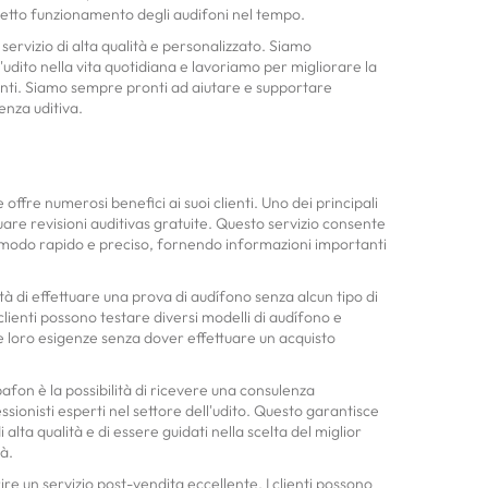
rretto funzionamento degli audifoni nel tempo.
servizio di alta qualità e personalizzato. Siamo
'udito nella vita quotidiana e lavoriamo per migliorare la
lienti. Siamo sempre pronti ad aiutare e supportare
enza uditiva.
offre numerosi benefici ai suoi clienti. Uno dei principali
ttuare revisioni auditivas gratuite. Questo servizio consente
 in modo rapido e preciso, fornendo informazioni importanti
lità di effettuare una prova di audífono senza alcun tipo di
clienti possono testare diversi modelli di audífono e
le loro esigenze senza dover effettuare un acquisto
afon è la possibilità di ricevere una consulenza
sionisti esperti nel settore dell'udito. Questo garantisce
di alta qualità e di essere guidati nella scelta del miglior
à.
re un servizio post-vendita eccellente. I clienti possono