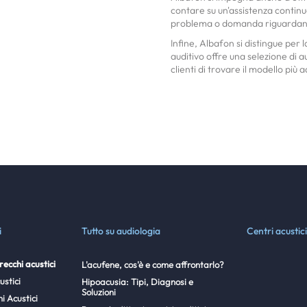
contare su un'assistenza continu
problema o domanda riguardante
Infine, Albafon si distingue per l
auditivo offre una selezione di 
clienti di trovare il modello più
i
Tutto su audiologia
Centri acustici
ecchi acustici
L'acufene, cos'è e come affrontarlo?
ustici
Hipoacusia: Tipi, Diagnosi e
Soluzioni
i Acustici