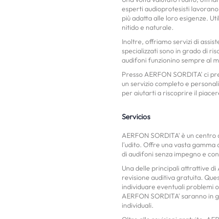
esperti audioprotesisti lavorano 
più adatta alle loro esigenze. Ut
nitido e naturale.
Inoltre, offriamo servizi di assis
specializzati sono in grado di ri
audifoni funzionino sempre al m
Presso AERFON SORDITA' ci preo
un servizio completo e personali
per aiutarti a riscoprire il piace
Servicios
AERFON SORDITA' è un centro audi
l'udito. Offre una vasta gamma di
di audifoni senza impegno e con
Una delle principali attrattive d
revisione auditiva gratuita. Ques
individuare eventuali problemi o 
AERFON SORDITA' saranno in grad
individuali.