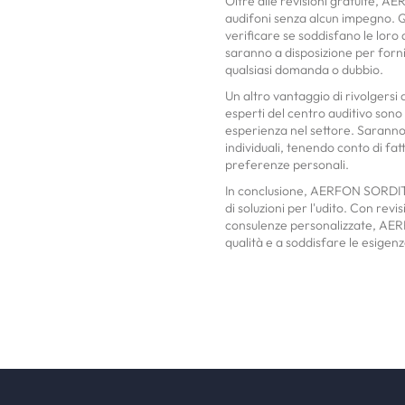
Oltre alle revisioni gratuite, A
audifoni senza alcun impegno. Que
verificare se soddisfano le loro
saranno a disposizione per forni
qualsiasi domanda o dubbio.
Un altro vantaggio di rivolgers
esperti del centro auditivo sono
esperienza nel settore. Saranno i
individuali, tenendo conto di fatto
preferenze personali.
In conclusione, AERFON SORDITA'
di soluzioni per l'udito. Con rev
consulenze personalizzate, AERF
qualità e a soddisfare le esigenze