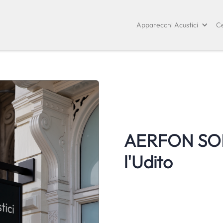
Apparecchi Acustici
Ce
AERFON SORD
l'Udito