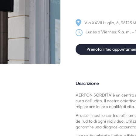
Via XXVII Luglio, 6, 98123 M
Lunes a Viernes: 9 a. m. – 
Prenota il tuo appuntame
Descrizione
AERFON SORDITA' è un centro spe
cura dell'udito. Il nostro obietti
migliorare la loro qualità di vita.
Presso il nostro centro, offriam
dell'udito di ogni individuo. Uti
garantire una diagnosi accurata
Una volta valutato l'udito, offri