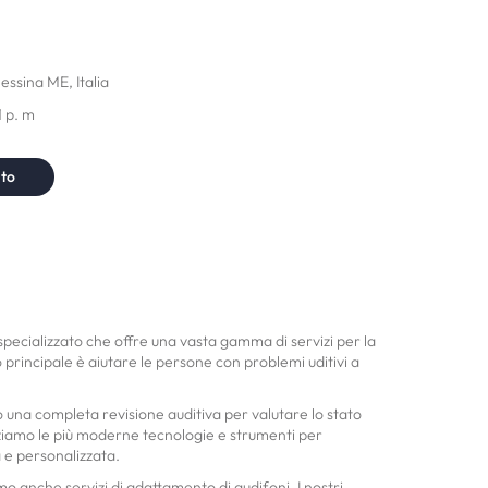
essina ME, Italia
1 p. m
nto
cializzato che offre una vasta gamma di servizi per la
vo principale è aiutare le persone con problemi uditivi a
o una completa revisione auditiva per valutare lo stato
lizziamo le più moderne tecnologie e strumenti per
 e personalizzata.
amo anche servizi di adattamento di audifoni. I nostri