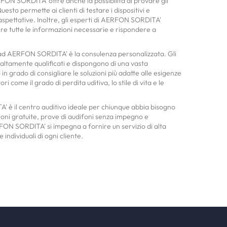
ERFON SORDITA' offre anche la possibilità di provare gli
sto permette ai clienti di testare i dispositivi e
 aspettative. Inoltre, gli esperti di AERFON SORDITA'
re tutte le informazioni necessarie e rispondere a
i ad AERFON SORDITA' è la consulenza personalizzata. Gli
 altamente qualificati e dispongono di una vasta
n grado di consigliare le soluzioni più adatte alle esigenze
ri come il grado di perdita uditiva, lo stile di vita e le
 è il centro auditivo ideale per chiunque abbia bisogno
isioni gratuite, prove di audifoni senza impegno e
ON SORDITA' si impegna a fornire un servizio di alta
 individuali di ogni cliente.