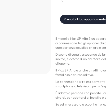
Prenota il tuo appuntamento
Il modello Max SP Alta è un appare
di connessione tra gli apparecchi 
un'esperienza acustica chiara e sen
Dispone di canali, a seconda dell
Inoltre, è dotato di un riduttore de
all'aperto.
Il Max SP Alta è anche un ottimo ge
fastidioso disturbo uditivo.
La connessione wireless permette d
smartphone o televisori, per un'es
È adatto a persone con perdita udi
diversi, per adattarsi al tuo stile e
Se sei interessato a scoprire il pr