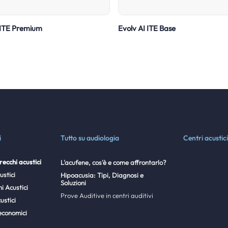
 ITE Premium
Evolv AI ITE Base
i
Tutto su audiologia
Centri acustici
ecchi acustici
L'acufene, cos'è e come affrontarlo?
ustici
Hipoacusia: Tipi, Diagnosi e
Soluzioni
i Acustici
Prove Auditive in centri auditivi
ustici
economici