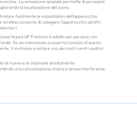
le orecchie. La sensazione spaziale permette di percepire
igliorando la localizzazione del suono.
rollare facilmente le impostazioni dell'apparecchio
 wireless consente di collegare l'apparecchio ad altri
elevisori.
, l'Xceed Xceed UP Premium è adatto per persone con
onde. Se sei interessato a scoprire il prezzo di questo
te, ti invitiamo a visitare uno dei nostri centri auditivi
e di ricevere le chiamate direttamente
antendo una comunicazione chiara e senza interferenze.