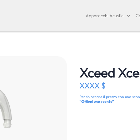
Apparecchi Acustici
Ce
Xceed Xce
XXXX $
Per sbloccare il prezzo con uno scon
“Ottieni uno sconto”