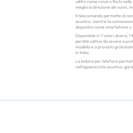
uditivi come ronzii o fischi nel
meglio la direzione dei suoni, m
Il telecomando permette di cont
acustico, mentre la connessione
dispositivi come smartphone o t
Disponibile in 7 colori diversi
perdite uditive da severe a prof
modello e a provarlo gratuitamen
in Italia.
La bobina per telefono permett
nell'apparecchio acustico, gar