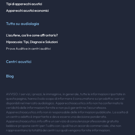
Tipi di apparecchi acustici
Apparecchi acustici economici
Tutto su audiologia
L'acufene, cos'è e come affrontarlo?
Hipoacusia: Tipi, Diagnosi e Soluzioni
Prove Auditive in centri auditivi
Centri acustici
Blog
AVVISO: I servizi, i prezzi, le immagini e, in generale, tutte le informazioni riportate in
questa pagina, hanno il solo scopo di informare il consumatore sui prodotti e i servizi
disponibili nel mercato audiologico. Apparecchioacustico.info non ha confermato la
veridicità delle informazioni fornite e non può garantirne l'accuratezza.
Apparecchioacustico.info non è responsabile delle informazioni pubblicate. La scelta di
un centro adatto è importante e deve essere una decisione ponderata.
Apparecchioacustico.info offre un servizio di consulenza professionale gratuita
laddove propone centri per l'udito con i quali ha un accordo commerciale, che non
rappresentano la totalità dei centri sui quali vengono fornite informazioni.