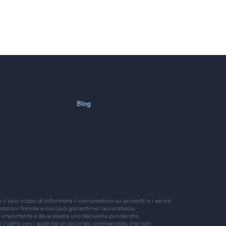
Blog
o il solo scopo di informare il consumatore sui prodotti e i servizi
mazioni fornite e non può garantirne l'accuratezza.
 è importante e deve essere una decisione ponderata.
r l'udito con i quali ha un accordo commerciale, che non