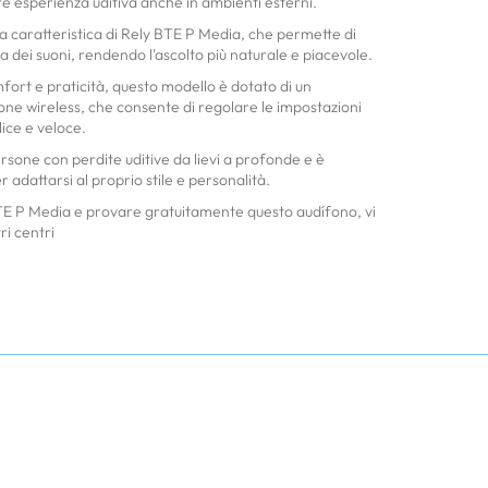
e esperienza uditiva anche in ambienti esterni.
ra caratteristica di Rely BTE P Media, che permette di
 dei suoni, rendendo l'ascolto più naturale e piacevole.
ort e praticità, questo modello è dotato di un
ne wireless, che consente di regolare le impostazioni
ice e veloce.
sone con perdite uditive da lievi a profonde e è
er adattarsi al proprio stile e personalità.
 BTE P Media e provare gratuitamente questo audífono, vi
ri centri