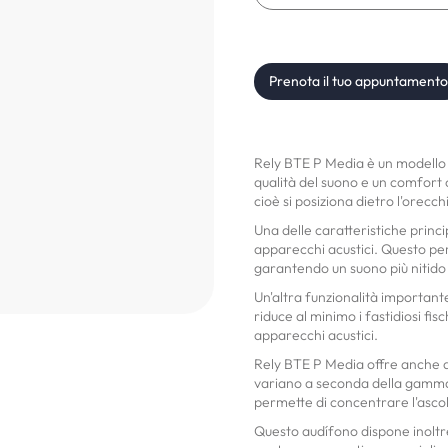
Prenota il tuo appuntamento
Rely BTE P Media è un modello 
qualità del suono e un comfort 
cioè si posiziona dietro l'orecc
Una delle caratteristiche princi
apparecchi acustici. Questo pe
garantendo un suono più nitido
Un'altra funzionalità important
riduce al minimo i fastidiosi fisc
apparecchi acustici.
Rely BTE P Media offre anche di
variano a seconda della gamma 
permette di concentrare l'asco
Questo audífono dispone inoltre