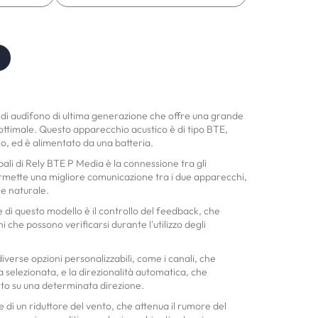
di audífono di ultima generazione che offre una grande
ottimale. Questo apparecchio acustico è di tipo BTE,
hio, ed è alimentato da una batteria.
pali di Rely BTE P Media è la connessione tra gli
rmette una migliore comunicazione tra i due apparecchi,
 e naturale.
e di questo modello è il controllo del feedback, che
hi che possono verificarsi durante l'utilizzo degli
verse opzioni personalizzabili, come i canali, che
selezionata, e la direzionalità automatica, che
lto su una determinata direzione.
 di un riduttore del vento, che attenua il rumore del