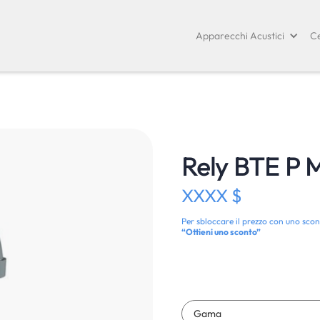
Apparecchi Acustici
Ce
Rely BTE P 
XXXX $
Per sbloccare il prezzo con uno scon
“Ottieni uno sconto”