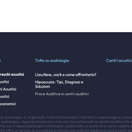
i
Tutto su audiologia
Centri acustici
ecchi acustici
L'acufene, cos'è e come affrontarlo?
ustici
Hipoacusia: Tipi, Diagnosi e
Soluzioni
i Acustici
Prove Auditive in centri auditivi
ustici
economici
ezzi, le immagini e, in generale, tutte le informazioni riportate in questa pagina, hann
o audiologico. Apparecchioacustico.info non ha confermato la veridicità delle infor
fo non è responsabile delle informazioni pubblicate. La scelta di un centro adatto
fo offre un servizio di consulenza professionale gratuita laddove propone centri pe