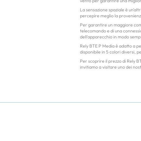
vento per garantire una miglior
La sensazione spaziale è un'alt
percepire meglio la provenienza
Per garantire un maggiore comf
telecomando e di una connessio
dell'apparecchio in modo sempl
Rely BTE P Media è adatto a per
disponibile in 5 colori diversi, p
Per scoprire il prezzo di Rely
invitiamo a visitare uno dei nost