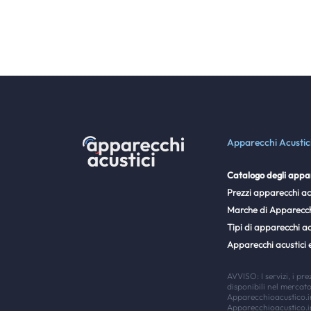
Apparecchi Acustic
Catalogo degli appar
Prezzi apparecchi ac
Marche di Apparecch
Tipi di apparecchi ac
Apparecchi acustici 
AVVISO: I servizi, i pr
disponibili nel mercat
Apparecchioacustico.in
Apparecchioacustico.in