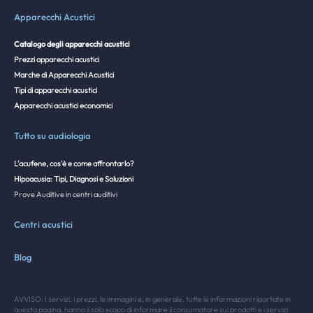
Apparecchi Acustici
Catalogo degli apparecchi acustici
Prezzi apparecchi acustici
Marche di Apparecchi Acustici
Tipi di apparecchi acustici
Apparecchi acustici economici
Tutto su audiologia
L'acufene, cos'è e come affrontarlo?
Hipoacusia: Tipi, Diagnosi e Soluzioni
Prove Auditive in centri auditivi
Centri acustici
Blog
AVVISO: I servizi, i prezzi, le immagini e, in generale, tutte le informazioni riportate in
questa pagina, hanno il solo scopo di informare il consumatore sui prodotti e i servizi